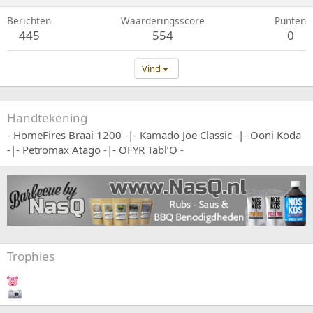
Berichten
Waarderingsscore
Punten
445
554
0
Vind
Handtekening
- HomeFires Braai 1200 -|- Kamado Joe Classic -|- Ooni Koda
-|- Petromax Atago -|- OFYR Tabl’O -
Trophies