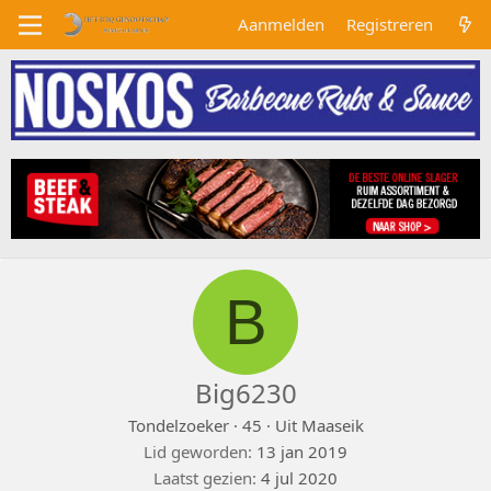
Aanmelden
Registreren
B
Big6230
Tondelzoeker
·
45
·
Uit
Maaseik
Lid geworden
13 jan 2019
Laatst gezien
4 jul 2020