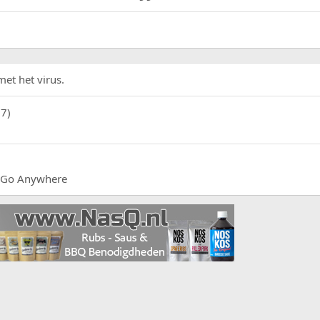
et het virus.
37)
r Go Anywhere