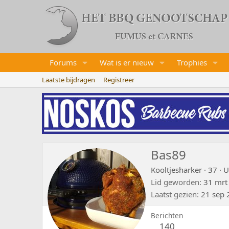
Forums
Wat is er nieuw
Trophies
Laatste bijdragen
Registreer
Bas89
Kooltjesharker
·
37
·
U
Lid geworden
31 mrt
Laatst gezien
21 sep 
Berichten
140