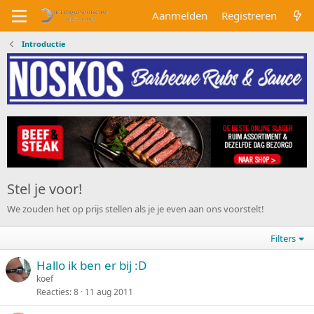
Aanmelden
Registreren
Introductie
Stel je voor!
We zouden het op prijs stellen als je je even aan ons voorstelt!
Filters
Hallo ik ben er bij :D
koef
Reacties
8
11 aug 2011