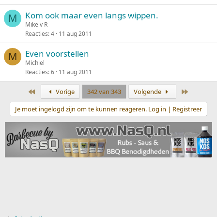
Kom ook maar even langs wippen.
M
Mike v R
Reacties
4
11 aug 2011
Even voorstellen
M
Michiel
Reacties
6
11 aug 2011
Eerste
Laatste
Vorige
342 van 343
Volgende
Je moet ingelogd zijn om te kunnen reageren. Log in | Registreer