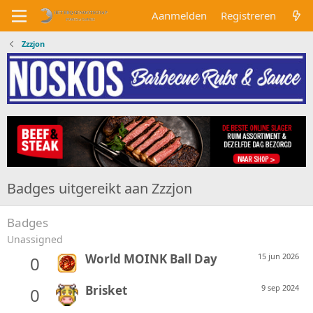
Aanmelden
Registreren
Zzzjon
Badges uitgereikt aan Zzzjon
Badges
Unassigned
World MOINK Ball Day
15 jun 2026
0
Brisket
9 sep 2024
0