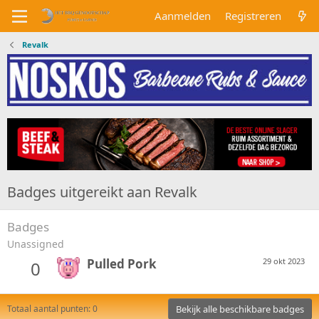
Aanmelden
Registreren
Revalk
Badges uitgereikt aan Revalk
Badges
Unassigned
Pulled Pork
29 okt 2023
0
Totaal aantal punten: 0
Bekijk alle beschikbare badges