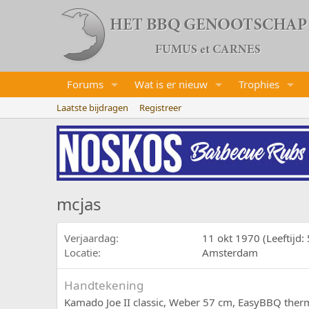
Forums
Wat is er nieuw
Trophies
Laatste bijdragen
Registreer
mcjas
Verjaardag
11 okt 1970 (Leeftijd: 
Locatie
Amsterdam
Handtekening
Kamado Joe II classic, Weber 57 cm, EasyBBQ the