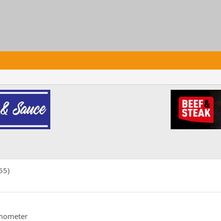
55)
rmometer