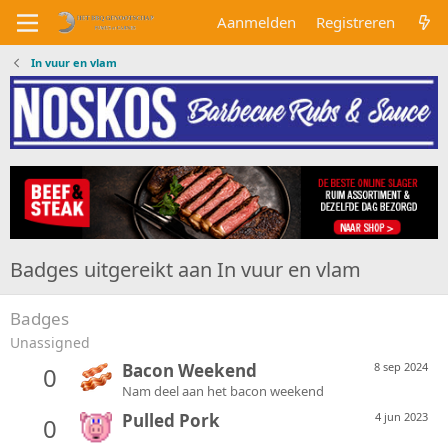
Aanmelden
Registreren
In vuur en vlam
Badges uitgereikt aan In vuur en vlam
Badges
Unassigned
Bacon Weekend
8 sep 2024
0
Nam deel aan het bacon weekend
Pulled Pork
4 jun 2023
0