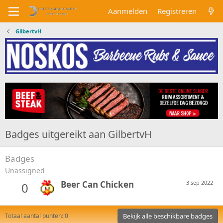
Aanmelden
Registreren
GilbertvH
Badges uitgereikt aan GilbertvH
Badges
Unassigned
Beer Can Chicken
3 sep 2022
0
Totaal aantal punten: 0
Bekijk alle beschikbare badges