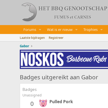
Forums
Wat is er nieuw
Trophies
Laatste bijdragen
Registreer
Gabor
Badges uitgereikt aan Gabor
Badges
Unassigned
Pulled Pork
0