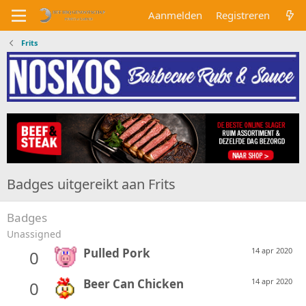
Aanmelden
Registreren
Frits
Badges uitgereikt aan Frits
Badges
Unassigned
Pulled Pork
14 apr 2020
0
Beer Can Chicken
14 apr 2020
0