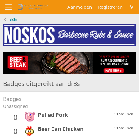
Aanmelden
Registreren
dr3s
Badges uitgereikt aan dr3s
Badges
Unassigned
Pulled Pork
14 apr 2020
0
Beer Can Chicken
14 apr 2020
0