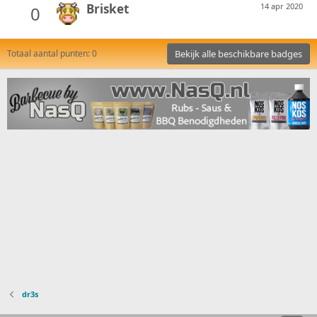
Brisket
14 apr 2020
0
Totaal aantal punten: 0
Bekijk alle beschikbare badges
dr3s