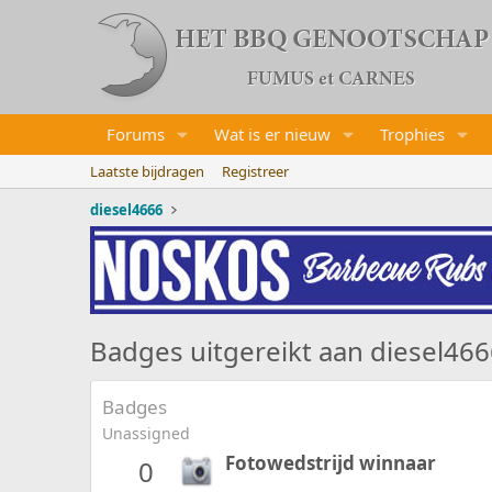
Forums
Wat is er nieuw
Trophies
Laatste bijdragen
Registreer
diesel4666
Badges uitgereikt aan diesel46
Badges
Unassigned
Fotowedstrijd winnaar
0