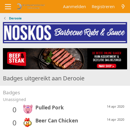
Aanmelden
Registreren
Derooie
Badges uitgereikt aan Derooie
Badges
Unassigned
Pulled Pork
14 apr 2020
0
Beer Can Chicken
14 apr 2020
0