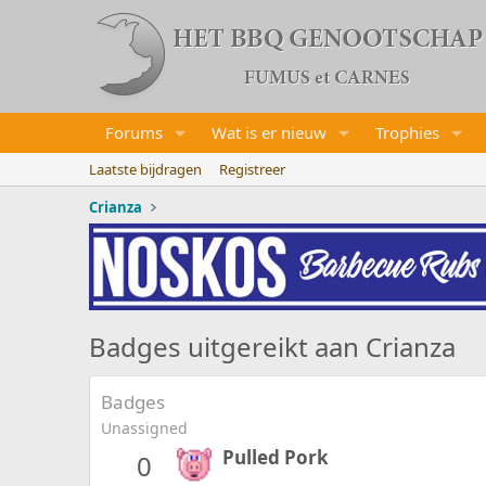
Forums
Wat is er nieuw
Trophies
Laatste bijdragen
Registreer
Crianza
Badges uitgereikt aan Crianza
Badges
Unassigned
Pulled Pork
0