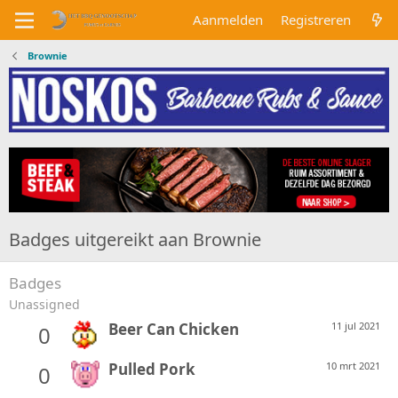
Aanmelden
Registreren
Brownie
Badges uitgereikt aan Brownie
Badges
Unassigned
Beer Can Chicken
11 jul 2021
0
Pulled Pork
10 mrt 2021
0