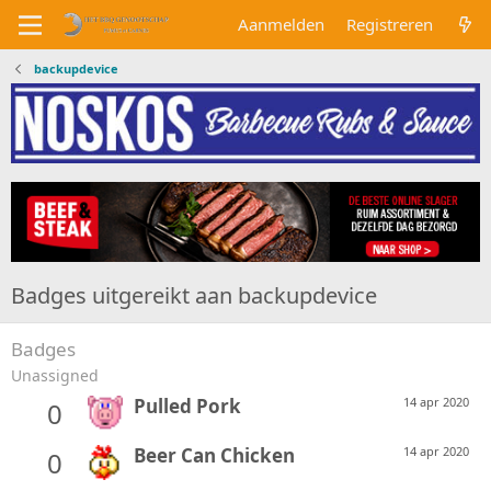
Aanmelden
Registreren
backupdevice
Badges uitgereikt aan backupdevice
Badges
Unassigned
Pulled Pork
14 apr 2020
0
Beer Can Chicken
14 apr 2020
0