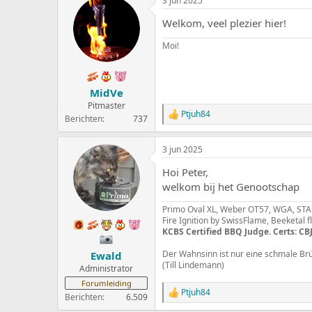
3 jun 2025
r
d
Welkom, veel plezier hier!
e
r
Moi!
i
n
g
e
MidVe
n
:
Pitmaster
Ptjuh84
W
Berichten
737
a
a
3 jun 2025
r
d
Hoi Peter,
e
r
welkom bij het Genootschap
i
n
Primo Oval XL, Weber OT57, WGA, STAU
g
Fire Ignition by SwissFlame, Beeketal 
e
KCBS Certified BBQ Judge. Certs: CBJ
n
:
Der Wahnsinn ist nur eine schmale Br
Ewald
(Till Lindemann)
Administrator
Forumleiding
Ptjuh84
W
Berichten
6.509
a