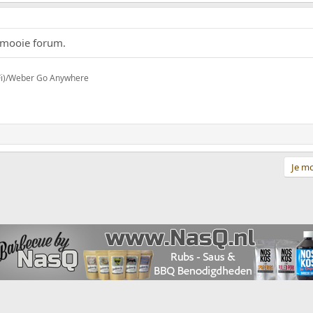
t mooie forum.
iFi)/Weber Go Anywhere
Je mo
ppeling