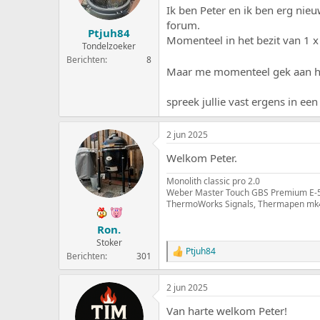
e
a
Ik ben Peter en ik ben erg nieu
r
t
forum.
Ptjuh84
p
u
Momenteel in het bezit van 1
s
m
Tondelzoeker
t
Berichten
8
a
Maar me momenteel gek aan het
r
t
spreek jullie vast ergens in een 
e
r
2 jun 2025
Welkom Peter.
Monolith classic pro 2.0
Weber Master Touch GBS Premium E-
ThermoWorks Signals, Thermapen mk4, 
Ron.
Stoker
Ptjuh84
W
Berichten
301
a
a
2 jun 2025
r
d
Van harte welkom Peter!
e