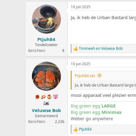
a
10 jun 2025
r
d
Ja, ik heb de Urban Bastard lar
e
r
i
n
g
Ptjuh84
e
Tondelzoeker
n
Timmeeh
en
Veluwse Bob
W
Berichten
8
:
a
a
10 jun 2025
r
d
e
Ptjuh84 zei:
r
i
Ja, ik heb de Urban Bastard large 
n
g
mooi apparaat veel plezier erm
e
n
Big green egg
LARGE
:
Veluwse Bob
Big green egg
Minimax
Gemarineerd
Weber go anywhere
Berichten
2.236
Ptjuh84
W