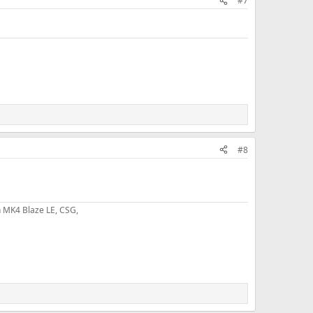
#7
#8
 MK4 Blaze LE, CSG,