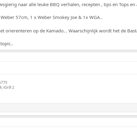
wsgierig naar alle leuke BBQ verhalen, recepten , tips en Tops en
 x Weber 57cm, 1 x Weber Smokey Joe & 1x WGA..
 orierenteren op de Kamado... Waarschijnlijk wordt het de Bas
topic..
5775
iGrill 2