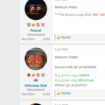
r
d
Welkom Peter
e
r
***The Bastard Large 2020,
WMT GBS L
i
n
g
e
Pascal
n
:
Gemarineerd
Ptjuh84
W
Berichten
2.039
a
a
3 jun 2025
r
d
Welkom Peter!
e
r
i
Succes met de orrientatie!
n
g
Big green egg
LARGE
e
Big green egg
Minimax
n
:
Weber go anywhere
Veluwse Bob
Gemarineerd
Ptjuh84
Berichten
2.236
W
a
a