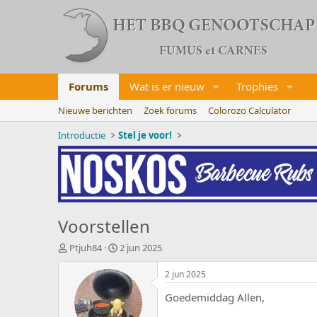
Forums
Wat is er nieuw
Trophies
Nieuwe berichten
Zoek forums
Colorozo Calculator
Introductie
Stel je voor!
Voorstellen
O
S
Ptjuh84
2 jun 2025
n
t
d
a
2 jun 2025
e
r
Goedemiddag Allen,
r
t
w
d