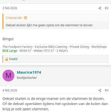
3 feb 2026
#2
Crianza zei:
Deksel sluiten lijkt me geen optie om de vlammen te doven
Bingo!
The Foodporn Factory - Exclusive BBQ Catering - Private Dining - Workshops
BGE Large
- WSM-57 - Weber OTO 57 - 2 WGA's
Ewald
W
a
a
Maurice1974
r
M
d
Kooltjesharker
e
r
i
4 feb 2026
#3
n
g
Deksel sluiten is de enige manier om de vlammen te doven.
e
Of de deksel openlaten tijdens het opstoken van de kolen dan
n
:
krijg je ook geen vlammen.