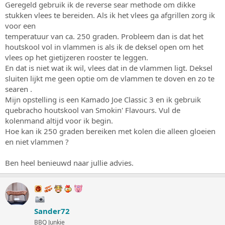
Geregeld gebruik ik de reverse sear methode om dikke
s
m
stukken vlees te bereiden. Als ik het vlees ga afgrillen zorg ik
t
a
voor een
r
temperatuur van ca. 250 graden. Probleem dan is dat het
t
houtskool vol in vlammen is als ik de deksel open om het
e
vlees op het gietijzeren rooster te leggen.
r
En dat is niet wat ik wil, vlees dat in de vlammen ligt. Deksel
sluiten lijkt me geen optie om de vlammen te doven en zo te
searen .
Mijn opstelling is een Kamado Joe Classic 3 en ik gebruik
quebracho houtskool van Smokin' Flavours. Vul de
kolenmand altijd voor ik begin.
Hoe kan ik 250 graden bereiken met kolen die alleen gloeien
en niet vlammen ?
Ben heel benieuwd naar jullie advies.
Sander72
BBQ Junkie