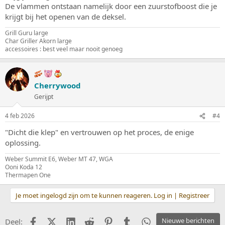
De vlammen ontstaan namelijk door een zuurstofboost die je
krijgt bij het openen van de deksel.
Grill Guru large
Char Griller Akorn large
accessoires : best veel maar nooit genoeg
Cherrywood
Gerijpt
4 feb 2026
#4
"Dicht die klep" en vertrouwen op het proces, de enige
oplossing.
Weber Summit E6, Weber MT 47, WGA
Ooni Koda 12
Thermapen One
Je moet ingelogd zijn om te kunnen reageren. Log in | Registreer
Facebook
X (Twitter)
LinkedIn
Reddit
Pinterest
Tumblr
WhatsApp
Nieuwe berichten
Deel: