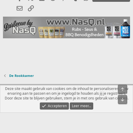
E-mail
koppeling
De Rookkamer
Nederlands
Deze site maakt gebruik van cookies om de inhoud te personaliseren, jouw
Bove
ervaring aan te passen en om je ingelogd te houden als jij je registreert.
Contact
Voorwaarden en regels
Privacybeleid
Help
R
Door deze site te blijven gebruiken, stem je in met ons gebruik van cookies.
Onde
S
S
Accepteren
Leer meer...
®
Community platform by XenForo
© 2010-2026 XenForo Ltd.