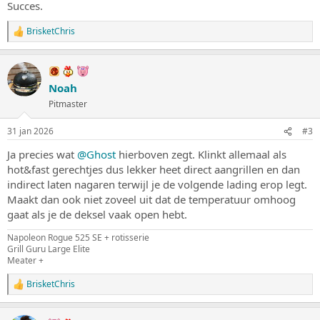
Succes.
BrisketChris
W
a
a
r
d
Noah
e
Pitmaster
r
i
n
31 jan 2026
#3
g
e
Ja precies wat
@Ghost
hierboven zegt. Klinkt allemaal als
n
hot&fast gerechtjes dus lekker heet direct aangrillen en dan
:
indirect laten nagaren terwijl je de volgende lading erop legt.
Maakt dan ook niet zoveel uit dat de temperatuur omhoog
gaat als je de deksel vaak open hebt.
Napoleon Rogue 525 SE + rotisserie
Grill Guru Large Elite
Meater +
BrisketChris
W
a
a