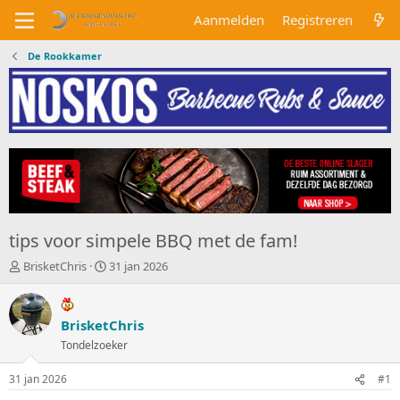
Aanmelden
Registreren
De Rookkamer
tips voor simpele BBQ met de fam!
O
S
BrisketChris
31 jan 2026
n
t
d
a
e
r
BrisketChris
r
t
w
Tondelzoeker
d
e
a
r
t
31 jan 2026
#1
p
u