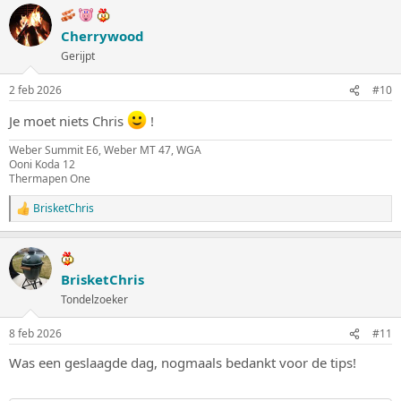
Cherrywood
Gerijpt
2 feb 2026
#10
Je moet niets Chris
!
Weber Summit E6, Weber MT 47, WGA
Ooni Koda 12
Thermapen One
BrisketChris
W
a
a
r
d
BrisketChris
e
Tondelzoeker
r
i
n
8 feb 2026
#11
g
e
Was een geslaagde dag, nogmaals bedankt voor de tips!
n
: