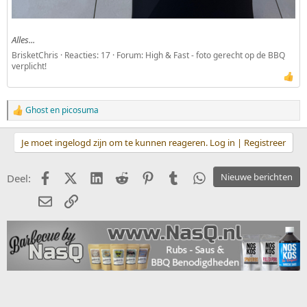
Alles...
BrisketChris
Reacties: 17
Forum:
High & Fast - foto gerecht op de BBQ
verplicht!
Ghost
en
picosuma
W
a
a
Je moet ingelogd zijn om te kunnen reageren. Log in | Registreer
r
d
e
Facebook
X (Twitter)
LinkedIn
Reddit
Pinterest
Tumblr
WhatsApp
Nieuwe berichten
Deel:
r
i
E-mail
koppeling
n
g
e
n
: