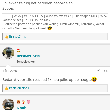
En lekker zelf bij het bereiden beoordelen.
Succes
BGE-L
| WGA | W-57 MT GBS | oude trouwe W-47 | Thermapen MK4 | W-57
Rotisserie set |HerQ's Double Max|
Gietijzeren potten en pannen van Weber, Dutch Windmill, Petromax, Valhal.
Q motto; Geit neet, besjteit neet.
BrisketChris
W
a
a
r
d
BrisketChris
e
Tondelzoeker
r
i
n
1 feb 2026
#6
g
e
Bedankt voor alle reacties! Ik hou jullie op de hoogte
n
:
Paola
en
Noah
W
a
a
r
d
Noah
e