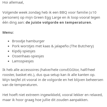
Hoi allemaal,
s
m
t
a
Volgende week zondag heb ik een BBQ voor familie (±10
r
personen) op mijn Green Egg Large en ik loop vooral tegen
t
één ding aan:
de juiste volgorde en temperaturen
.
e
r
Menu:
Broodje hamburger
Pork worstjes met kaas & jalapeño (The Butchery)
Kipdij-spiesjes
Ossenhaas-spiesjes
Lamsspiesjes
Ik heb alle accessoires (halve/hele convEGGtor, half/heel
rooster, basket etc.), dus qua setup kan ik alle kanten op.
Mijn twijfel zit vooral in de volgorde en het blijven beheersen
van de temperaturen.
Het hoeft niet extreem ingewikkeld, vooral lekker en relaxed,
maar ik hoor graag hoe jullie dit zouden aanpakken.