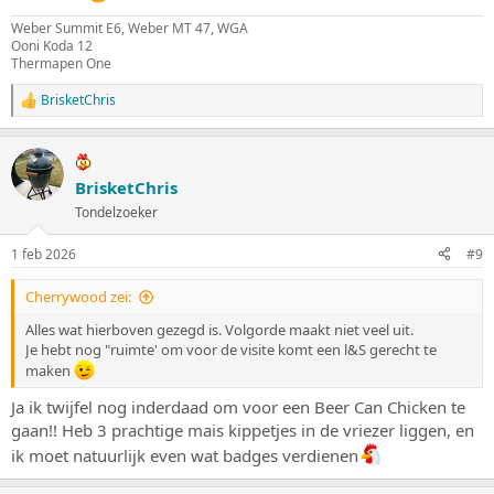
Weber Summit E6, Weber MT 47, WGA
Ooni Koda 12
Thermapen One
BrisketChris
W
a
a
r
d
BrisketChris
e
Tondelzoeker
r
i
n
1 feb 2026
#9
g
e
Cherrywood zei:
n
:
Alles wat hierboven gezegd is. Volgorde maakt niet veel uit.
Je hebt nog "ruimte' om voor de visite komt een l&S gerecht te
maken
Ja ik twijfel nog inderdaad om voor een Beer Can Chicken te
gaan!! Heb 3 prachtige mais kippetjes in de vriezer liggen, en
ik moet natuurlijk even wat badges verdienen