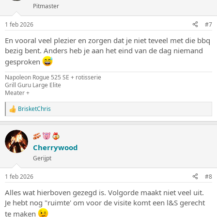
Pitmaster
r
i
n
1 feb 2026
#7
g
e
En vooral veel plezier en zorgen dat je niet teveel met die bbq
n
bezig bent. Anders heb je aan het eind van de dag niemand
:
gesproken
Napoleon Rogue 525 SE + rotisserie
Grill Guru Large Elite
Meater +
BrisketChris
W
a
a
r
d
Cherrywood
e
Gerijpt
r
i
n
1 feb 2026
#8
g
e
Alles wat hierboven gezegd is. Volgorde maakt niet veel uit.
n
Je hebt nog "ruimte' om voor de visite komt een l&S gerecht
:
te maken