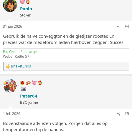
r
d
Paola
e
Stoker
r
i
n
31 jan 2026
#4
g
e
Gebruik de halve conveggtor en de gietijzer rooster. En
n
precies wat de medeforum leden hierboven zeggen. Succes!
:
Big Green Egg Large
Weber Kettle 57
BrisketChris
W
a
a
r
d
e
Peter64
r
i
BBQ Junkie
n
g
1 feb 2026
#5
e
n
Bovenstaande adviezen volgen. Zorgen dat alles op
:
temperatuur en bij de hand is.