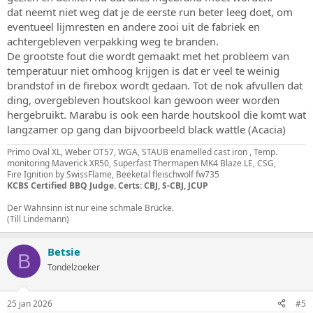
dat neemt niet weg dat je de eerste run beter leeg doet, om
eventueel lijmresten en andere zooi uit de fabriek en
achtergebleven verpakking weg te branden.
De grootste fout die wordt gemaakt met het probleem van
temperatuur niet omhoog krijgen is dat er veel te weinig
brandstof in de firebox wordt gedaan. Tot de nok afvullen dat
ding, overgebleven houtskool kan gewoon weer worden
hergebruikt. Marabu is ook een harde houtskool die komt wat
langzamer op gang dan bijvoorbeeld black wattle (Acacia)
Primo Oval XL, Weber OT57, WGA, STAUB enamelled cast iron , Temp.
monitoring Maverick XR50, Superfast Thermapen MK4 Blaze LE, CSG,
Fire Ignition by SwissFlame, Beeketal fleischwolf fw735
KCBS Certified BBQ Judge. Certs: CBJ, S-CBJ, JCUP
Der Wahnsinn ist nur eine schmale Brücke.
(Till Lindemann)
Betsie
B
Tondelzoeker
25 jan 2026
#5