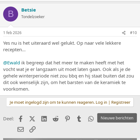
a
Betsie
r
B
d
Tondelzoeker
e
r
i
1 feb 2026
#10
n
g
Yes nu is het uiteraard wel gelukt. Op naar vele lekkere
e
recepten...
n
:
@Ewald
ik begreep dat het meer te maken heeft met het
vocht wat je er langzaam uit moet laten gaan. Ook als je de
gehele winterperiode niet zou bbq en hij staat buiten dat zou
dit ook wenselijk zijn, om het barsten van de keramiek te
voorkomen.
Je moet ingelogd zijn om te kunnen reageren. Log in | Registreer
Facebook
X (Twitter)
LinkedIn
Reddit
Pinterest
Tumblr
WhatsApp
Nieuwe berichten
Deel:
E-mail
koppeling