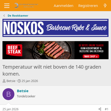
Aanmelden
Registreren
De Rookkamer
Temperatuur wilt niet boven de 140 graden
komen.
O
S
Betsie
25 jan 2026
n
t
d
a
Betsie
B
e
r
Tondelzoeker
r
t
w
d
e
a
25 jan 2026
#1