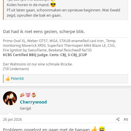
Kolen horen in de mand.
Ff uit laten gaan, schoonmaken en opnieuw beginnen. Wat Ewald
zegd, opvullen die bak en gaan.
Dat had ik niet eens gezien, scherpe blik.
Primo Oval XL, Weber OT57, WGA, STAUB enamelled cast iron , Temp.
monitoring Maverick XR50, Superfast Thermapen MK4 Blaze LE, CSG,
Fire Ignition by SwissFlame, Beeketal fleischwolf fw735
KCBS Certified BBQ Judge. Certs: CBJ, S-CBJ, JCUP
Der Wahnsinn ist nur eine schmale Brücke.
(Till Lindemann)
Peter64
W
a
a
r
d
Cherrywood
e
Gerijpt
r
i
n
26 jan 2026
#8
g
e
Probleem opgelost en gaan met de banaan