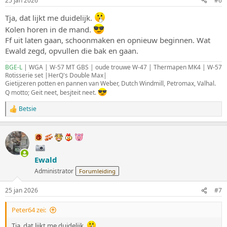
25 jan 2026
#6
e
n
Tja, dat lijkt me duidelijk.
:
Kolen horen in de mand.
Ff uit laten gaan, schoonmaken en opnieuw beginnen. Wat
Ewald zegd, opvullen die bak en gaan.
BGE-L
| WGA | W-57 MT GBS | oude trouwe W-47 | Thermapen MK4 | W-57
Rotisserie set |HerQ's Double Max|
Gietijzeren potten en pannen van Weber, Dutch Windmill, Petromax, Valhal.
Q motto; Geit neet, besjteit neet.
Betsie
W
a
a
r
d
e
Ewald
r
i
Administrator
Forumleiding
n
g
25 jan 2026
#7
e
n
:
Peter64 zei:
Tja, dat lijkt me duidelijk.