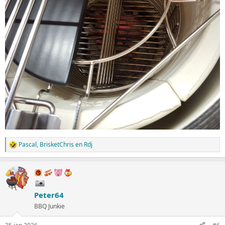
Pascal
,
BrisketChris
en
Rdj
W
a
a
r
d
e
Peter64
r
i
BBQ Junkie
n
g