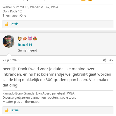
n
:
Weber Summit E6, Weber MT 47, WGA
Ooni Koda 12
Thermapen One
Betsie
W
a
a
r
d
Ruud H
e
Gemarineerd
r
i
n
27 jan 2026
#9
g
e
heerlijk, Dank Ewald voor je duidelijke mening over
n
inbranden. en nu het kolenmandje wel gebruikt gaat worden
:
zal de bbq makkelijk de 300 graden gaan halen. Vies maken
dat ding!!!
Kamado Bono Grande, Livn Agero pelletgrill, WGA.
Diverse gietijzeren pannen en roosters, speksteen.
Meater plus en thermapen
Betsie
W
a