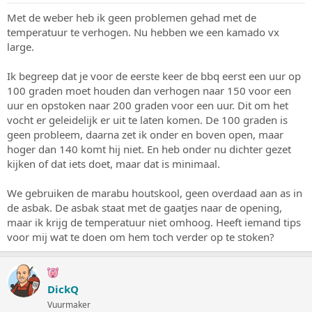
r
t
p
u
Met de weber heb ik geen problemen gehad met de
s
m
temperatuur te verhogen. Nu hebben we een kamado vx
t
large.
a
r
Ik begreep dat je voor de eerste keer de bbq eerst een uur op
t
100 graden moet houden dan verhogen naar 150 voor een
e
r
uur en opstoken naar 200 graden voor een uur. Dit om het
vocht er geleidelijk er uit te laten komen. De 100 graden is
geen probleem, daarna zet ik onder en boven open, maar
hoger dan 140 komt hij niet. En heb onder nu dichter gezet
kijken of dat iets doet, maar dat is minimaal.
We gebruiken de marabu houtskool, geen overdaad aan as in
de asbak. De asbak staat met de gaatjes naar de opening,
maar ik krijg de temperatuur niet omhoog. Heeft iemand tips
voor mij wat te doen om hem toch verder op te stoken?
DickQ
Vuurmaker