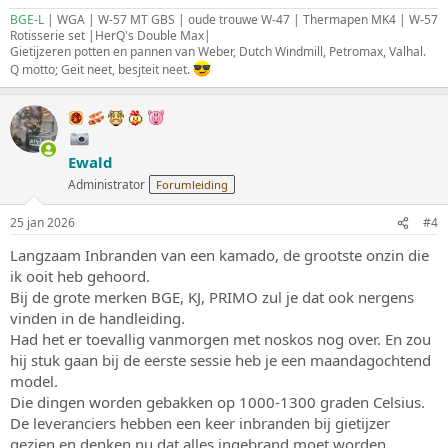
BGE-L
| WGA | W-57 MT GBS | oude trouwe W-47 | Thermapen MK4 | W-57
Rotisserie set |HerQ's Double Max|
Gietijzeren potten en pannen van Weber, Dutch Windmill, Petromax, Valhal.
Q motto; Geit neet, besjteit neet.
Ewald
Administrator
Forumleiding
25 jan 2026
#4
Langzaam Inbranden van een kamado, de grootste onzin die
ik ooit heb gehoord.
Bij de grote merken BGE, KJ, PRIMO zul je dat ook nergens
vinden in de handleiding.
Had het er toevallig vanmorgen met noskos nog over. En zou
hij stuk gaan bij de eerste sessie heb je een maandagochtend
model.
Die dingen worden gebakken op 1000-1300 graden Celsius.
De leveranciers hebben een keer inbranden bij gietijzer
gezien en denken nu dat alles ingebrand moet worden.