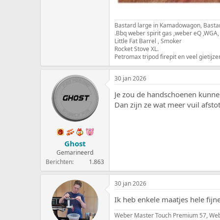
Bastard large in Kamadowagon, Bastard
.Bbq weber spirit gas ,weber eQ ,WGA,
Little Fat Barrel , Smoker
Rocket Stove XL.
Petromax tripod firepit en veel gietijzer
30 jan 2026
Je zou de handschoenen kunnen
Dan zijn ze wat meer vuil afsto
Ghost
Gemarineerd
Berichten
1.863
30 jan 2026
Ik heb enkele maatjes hele fij
Weber Master Touch Premium 57, We