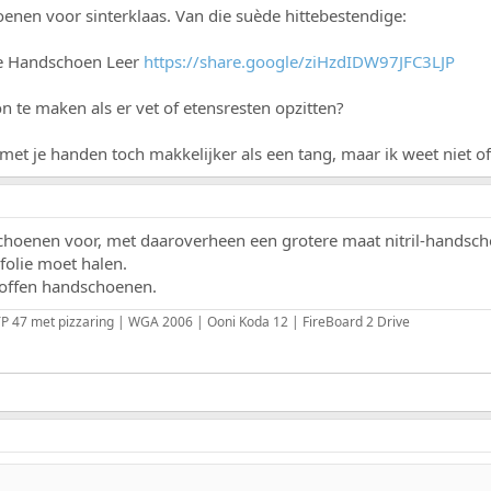
enen voor sinterklaas. Van die suède hittebestendige:
ge Handschoen Leer
https://share.google/ziHzdIDW97JFC3LJP
n te maken als er vet of etensresten opzitten?
 met je handen toch makkelijker als een tang, maar ik weet niet 
hoenen voor, met daaroverheen een grotere maat nitril-handschoe
 folie moet halen.
toffen handschoenen.
 47 met pizzaring | WGA 2006 | Ooni Koda 12 | FireBoard 2 Drive