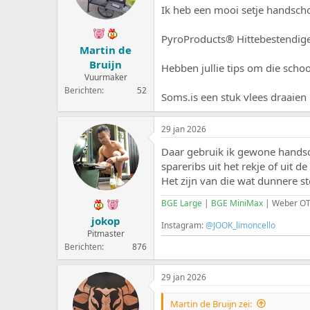
e
a
Ik heb een mooi setje handscho
r
t
p
u
PyroProducts® Hittebestendi
s
m
Martin de
t
Bruijn
Hebben jullie tips om die schoo
a
Vuurmaker
r
Berichten
52
t
Soms.is een stuk vlees draaien
e
r
29 jan 2026
Daar gebruik ik gewone handsc
spareribs uit het rekje of uit de
Het zijn van die wat dunnere s
BGE Large
|
BGE MiniMax
| Weber OTP
jokop
Instagram:
@JOOK_limoncello
Pitmaster
Berichten
876
29 jan 2026
Martin de Bruijn zei: