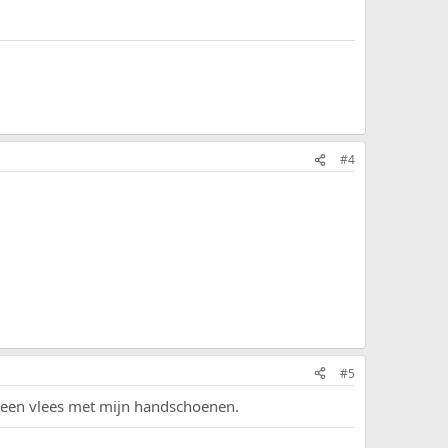
#4
#5
k geen vlees met mijn handschoenen.