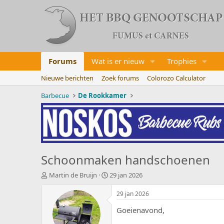
Forums
Wat is er nieuw
Trophies
Nieuwe berichten
Zoek forums
Colorozo Calculator
Barbecue
De Rookkamer
Schoonmaken handschoenen
O
S
Martin de Bruijn
29 jan 2026
n
t
d
a
29 jan 2026
e
r
Goeienavond,
r
t
w
d