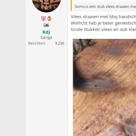
Soms.is een stuk vlees draaien me
Vlees draaien met bbq handscho
Wellicht heb je beter gereedsc
Grote stukken vlees en ook klein
Rdj
Gerijpt
Berichten
3.236