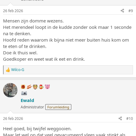
26 feb 2026
#9
Mensen zijn domme wezens.
Het merendeel loopt in de kudde zonder ook maar 1 seconde
na te denken.
Hoofd reden waarom ik bijna niet meer buiten huis kom om
te eten of te drinken.
Doe ik thuis wel.
Goedkoper en weet wat ik eet en drink.
Wilco-G
W
a
a
r
d
e
Ewald
r
i
Administrator
Forumleiding
n
g
26 feb 2026
#10
e
n
Heel goed, bij twijfel weggooien.
:
Maar let wel op dat veel gevacumeerd vlees vaak stinkt als