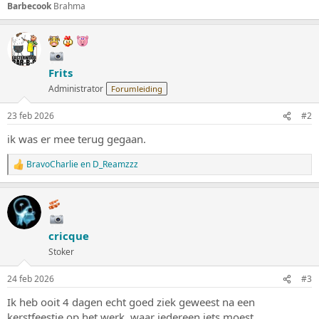
Barbecook
Brahma
Frits
Administrator
Forumleiding
23 feb 2026
#2
ik was er mee terug gegaan.
BravoCharlie
en
D_Reamzzz
W
a
a
r
d
e
cricque
r
i
Stoker
n
g
24 feb 2026
#3
e
n
Ik heb ooit 4 dagen echt goed ziek geweest na een
:
kerstfeestje op het werk, waar iedereen iets moest