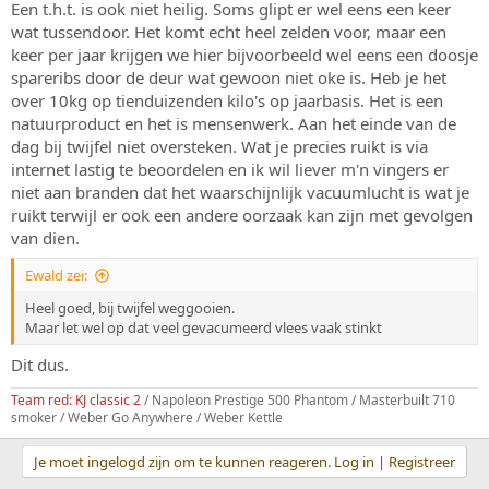
Een t.h.t. is ook niet heilig. Soms glipt er wel eens een keer
:
wat tussendoor. Het komt echt heel zelden voor, maar een
keer per jaar krijgen we hier bijvoorbeeld wel eens een doosje
spareribs door de deur wat gewoon niet oke is. Heb je het
over 10kg op tienduizenden kilo's op jaarbasis. Het is een
natuurproduct en het is mensenwerk. Aan het einde van de
dag bij twijfel niet oversteken. Wat je precies ruikt is via
internet lastig te beoordelen en ik wil liever m'n vingers er
niet aan branden dat het waarschijnlijk vacuumlucht is wat je
ruikt terwijl er ook een andere oorzaak kan zijn met gevolgen
van dien.
Ewald zei:
Heel goed, bij twijfel weggooien.
Maar let wel op dat veel gevacumeerd vlees vaak stinkt
Dit dus.
Team red: KJ classic 2
/ Napoleon Prestige 500 Phantom / Masterbuilt 710
smoker / Weber Go Anywhere / Weber Kettle
Je moet ingelogd zijn om te kunnen reageren. Log in | Registreer