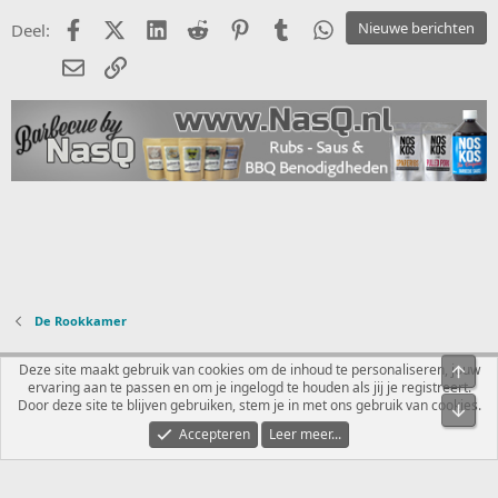
Facebook
X (Twitter)
LinkedIn
Reddit
Pinterest
Tumblr
WhatsApp
Nieuwe berichten
Deel:
E-mail
koppeling
De Rookkamer
Nederlands
Deze site maakt gebruik van cookies om de inhoud te personaliseren, jouw
Bove
ervaring aan te passen en om je ingelogd te houden als jij je registreert.
Contact
Voorwaarden en regels
Privacybeleid
Help
R
Door deze site te blijven gebruiken, stem je in met ons gebruik van cookies.
Onde
S
S
Accepteren
Leer meer...
®
Community platform by XenForo
© 2010-2026 XenForo Ltd.