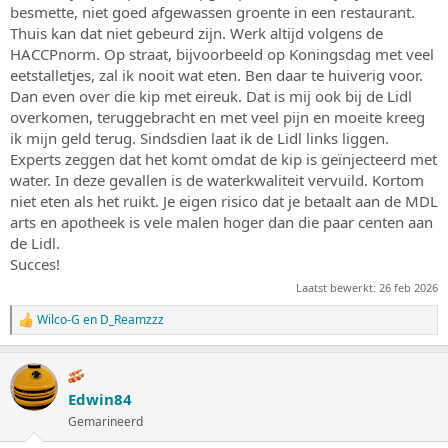
besmette, niet goed afgewassen groente in een restaurant.
Thuis kan dat niet gebeurd zijn. Werk altijd volgens de
HACCPnorm. Op straat, bijvoorbeeld op Koningsdag met veel
eetstalletjes, zal ik nooit wat eten. Ben daar te huiverig voor.
Dan even over die kip met eireuk. Dat is mij ook bij de Lidl
overkomen, teruggebracht en met veel pijn en moeite kreeg
ik mijn geld terug. Sindsdien laat ik de Lidl links liggen.
Experts zeggen dat het komt omdat de kip is geïnjecteerd met
water. In deze gevallen is de waterkwaliteit vervuild. Kortom
niet eten als het ruikt. Je eigen risico dat je betaalt aan de MDL
arts en apotheek is vele malen hoger dan die paar centen aan
de Lidl.
Succes!
Laatst bewerkt:
26 feb 2026
Wilco-G
en
D_Reamzzz
W
a
a
r
d
Edwin84
e
Gemarineerd
r
i