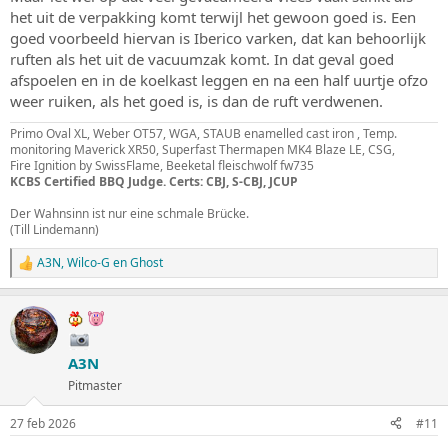
het uit de verpakking komt terwijl het gewoon goed is. Een
goed voorbeeld hiervan is Iberico varken, dat kan behoorlijk
ruften als het uit de vacuumzak komt. In dat geval goed
afspoelen en in de koelkast leggen en na een half uurtje ofzo
weer ruiken, als het goed is, is dan de ruft verdwenen.
Primo Oval XL, Weber OT57, WGA, STAUB enamelled cast iron , Temp.
monitoring Maverick XR50, Superfast Thermapen MK4 Blaze LE, CSG,
Fire Ignition by SwissFlame, Beeketal fleischwolf fw735
KCBS Certified BBQ Judge. Certs: CBJ, S-CBJ, JCUP
Der Wahnsinn ist nur eine schmale Brücke.
(Till Lindemann)
A3N
,
Wilco-G
en
Ghost
W
a
a
r
d
e
A3N
r
i
Pitmaster
n
g
27 feb 2026
#11
e
n