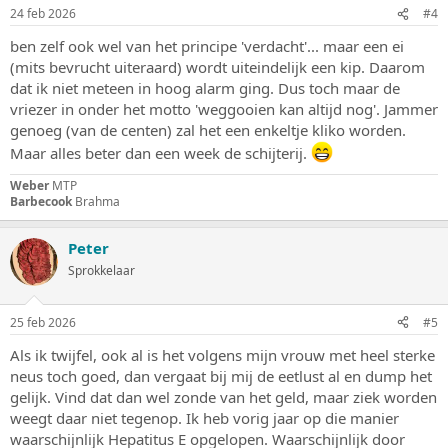
n
24 feb 2026
#4
g
e
ben zelf ook wel van het principe 'verdacht'... maar een ei
n
(mits bevrucht uiteraard) wordt uiteindelijk een kip. Daarom
:
dat ik niet meteen in hoog alarm ging. Dus toch maar de
vriezer in onder het motto 'weggooien kan altijd nog'. Jammer
genoeg (van de centen) zal het een enkeltje kliko worden.
Maar alles beter dan een week de schijterij.
Weber
MTP
Barbecook
Brahma
Peter
Sprokkelaar
25 feb 2026
#5
Als ik twijfel, ook al is het volgens mijn vrouw met heel sterke
neus toch goed, dan vergaat bij mij de eetlust al en dump het
gelijk. Vind dat dan wel zonde van het geld, maar ziek worden
weegt daar niet tegenop. Ik heb vorig jaar op die manier
waarschijnlijk Hepatitus E opgelopen. Waarschijnlijk door