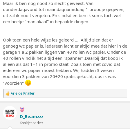
Maar ik ben nog nooit zo slecht geweest. Van
donderdagavond tot maandagnamiddag 1 broodje gegeven,
dit zal ik nooit vergeten. En sindsdien ben ik soms toch wel
een beetje "maniakaal" in bepaalde dingen.
Ook toen een hele wijze les geleerd .... Altijd zien dat er
genoeg wc papier is, iedereen lacht er altijd mee dat hier in de
garage 1 a 2 pakken liggen van 40 rollen wc papier. Onder de
40 rollen vind ik het altijd een "spanner".Daarbij dat koop ik
alleen als dat 1+1 in promo staat. Zoals toen met covid dat
iedereen wc papier moest hebben. Wij hadden 3 weken
voordien 3 pakken van 20+20 gratis gekocht, dus ik was
"voorzien"
Arie de Knaller
W
a
a
r
d
D_Reamzzz
e
Kooltjesharker
r
i