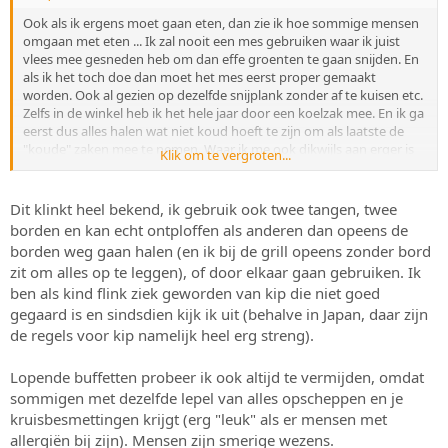
:
Ook als ik ergens moet gaan eten, dan zie ik hoe sommige mensen
omgaan met eten ... Ik zal nooit een mes gebruiken waar ik juist
vlees mee gesneden heb om dan effe groenten te gaan snijden. En
als ik het toch doe dan moet het mes eerst proper gemaakt
worden. Ook al gezien op dezelfde snijplank zonder af te kuisen etc.
Zelfs in de winkel heb ik het hele jaar door een koelzak mee. En ik ga
eerst dus alles halen wat niet koud hoeft te zijn om als laatste de
"koude" zaken mee te nemen. Waar ik me ook dikwijls aan erger is
Klik om te vergroten...
met de tang waarmee je alles op de barbecue gedaan hebt, dat dan
rustig gebruiken om alles er terug af te halen. Hier gebruik ik altijd 2
... 1 voor de bereiding, en als alles zogoed als klaar is (kleur heeft
Dit klinkt heel bekend, ik gebruik ook twee tangen, twee
dus) dan pas de andere gebruiken en eventueel afhalen. Uiteraard
borden en kan echt ontploffen als anderen dan opeens de
krijgt die tang wel wat warmte etc.
borden weg gaan halen (en ik bij de grill opeens zonder bord
zit om alles op te leggen), of door elkaar gaan gebruiken. Ik
ben als kind flink ziek geworden van kip die niet goed
gegaard is en sindsdien kijk ik uit (behalve in Japan, daar zijn
de regels voor kip namelijk heel erg streng).
Lopende buffetten probeer ik ook altijd te vermijden, omdat
sommigen met dezelfde lepel van alles opscheppen en je
kruisbesmettingen krijgt (erg "leuk" als er mensen met
allergiën bij zijn). Mensen zijn smerige wezens.