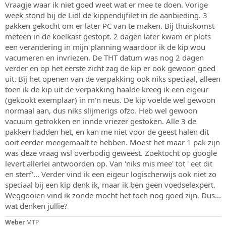
Vraagje waar ik niet goed weet wat er mee te doen. Vorige
s
m
week stond bij de Lidl de kippendijfilet in de aanbieding. 3
t
a
pakken gekocht om er later PC van te maken. Bij thuiskomst
r
meteen in de koelkast gestopt. 2 dagen later kwam er plots
t
een verandering in mijn planning waardoor ik de kip wou
e
vacumeren en invriezen. De THT datum was nog 2 dagen
r
verder en op het eerste zicht zag de kip er ook gewoon goed
uit. Bij het openen van de verpakking ook niks speciaal, alleen
toen ik de kip uit de verpakking haalde kreeg ik een eigeur
(gekookt exemplaar) in m'n neus. De kip voelde wel gewoon
normaal aan, dus niks slijmerigs ofzo. Heb wel gewoon
vacuum getrokken en innde vriezer gestoken. Alle 3 de
pakken hadden het, en kan me niet voor de geest halen dit
ooit eerder meegemaalt te hebben. Moest het maar 1 pak zijn
was deze vraag wsl overbodig geweest. Zoektocht op google
levert allerlei antwoorden op. Van 'niks mis mee' tot ' eet dit
en sterf'... Verder vind ik een eigeur logischerwijs ook niet zo
speciaal bij een kip denk ik, maar ik ben geen voedselexpert.
Weggooien vind ik zonde mocht het toch nog goed zijn. Dus...
wat denken jullie?
Weber
MTP