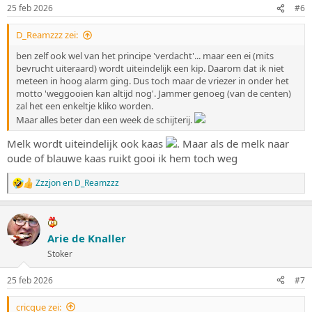
n
25 feb 2026
#6
g
e
D_Reamzzz zei:
n
:
ben zelf ook wel van het principe 'verdacht'... maar een ei (mits
bevrucht uiteraard) wordt uiteindelijk een kip. Daarom dat ik niet
meteen in hoog alarm ging. Dus toch maar de vriezer in onder het
motto 'weggooien kan altijd nog'. Jammer genoeg (van de centen)
zal het een enkeltje kliko worden.
Maar alles beter dan een week de schijterij.
Melk wordt uiteindelijk ook kaas
. Maar als de melk naar
oude of blauwe kaas ruikt gooi ik hem toch weg
Zzzjon
en
D_Reamzzz
W
a
a
r
d
Arie de Knaller
e
Stoker
r
i
n
25 feb 2026
#7
g
e
cricque zei:
n