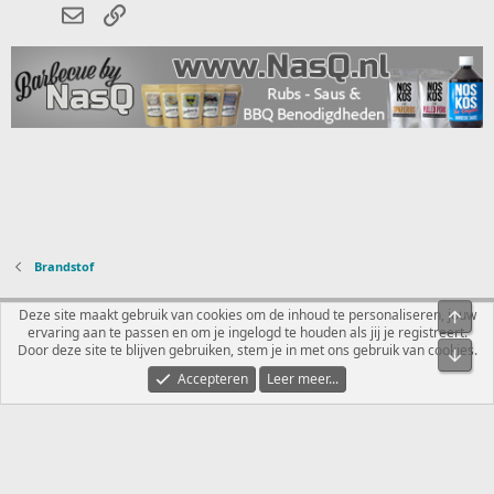
E-mail
koppeling
Brandstof
Nederlands
Deze site maakt gebruik van cookies om de inhoud te personaliseren, jouw
Bove
ervaring aan te passen en om je ingelogd te houden als jij je registreert.
Contact
Voorwaarden en regels
Privacybeleid
Help
R
Door deze site te blijven gebruiken, stem je in met ons gebruik van cookies.
Onde
S
S
Accepteren
Leer meer...
®
Community platform by XenForo
© 2010-2026 XenForo Ltd.