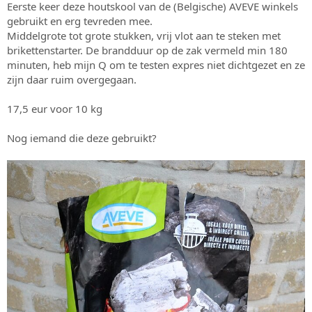
Eerste keer deze houtskool van de (Belgische) AVEVE winkels
s
m
gebruikt en erg tevreden mee.
t
a
Middelgrote tot grote stukken, vrij vlot aan te steken met
r
brikettenstarter. De brandduur op de zak vermeld min 180
t
minuten, heb mijn Q om te testen expres niet dichtgezet en ze
e
zijn daar ruim overgegaan.
r
17,5 eur voor 10 kg
Nog iemand die deze gebruikt?