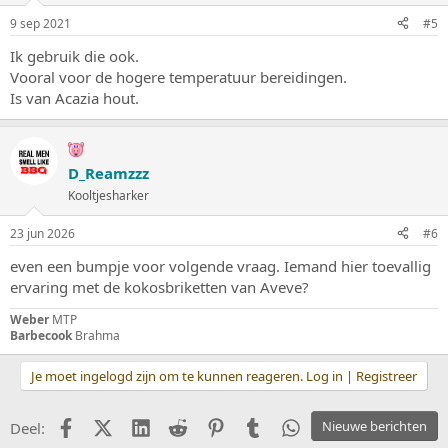
9 sep 2021
#5
Ik gebruik die ook.
Vooral voor de hogere temperatuur bereidingen.
Is van Acazia hout.
D_Reamzzz
Kooltjesharker
23 jun 2026
#6
even een bumpje voor volgende vraag. Iemand hier toevallig
ervaring met de kokosbriketten van Aveve?
Weber
MTP
Barbecook
Brahma
Je moet ingelogd zijn om te kunnen reageren. Log in | Registreer
Facebook
X (Twitter)
LinkedIn
Reddit
Pinterest
Tumblr
WhatsApp
Nieuwe berichten
Deel: