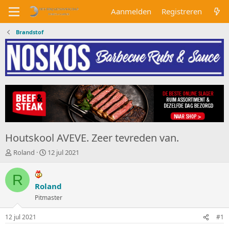
Aanmelden
Registreren
Brandstof
Houtskool AVEVE. Zeer tevreden van.
O
S
Roland
12 jul 2021
n
t
d
a
R
e
r
Roland
r
t
w
Pitmaster
d
e
a
r
t
12 jul 2021
#1
p
u