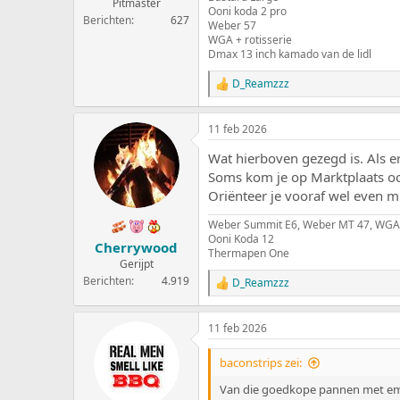
:
Pitmaster
Ooni koda 2 pro
Berichten
627
Weber 57
WGA + rotisserie
Dmax 13 inch kamado van de lidl
D_Reamzzz
W
a
a
11 feb 2026
r
d
Wat hierboven gezegd is. Als e
e
r
Soms kom je op Marktplaats oo
i
Oriënteer je vooraf wel even m.b.
n
g
Weber Summit E6, Weber MT 47, WGA
e
Ooni Koda 12
Cherrywood
n
Thermapen One
:
Gerijpt
Berichten
4.919
D_Reamzzz
W
a
a
11 feb 2026
r
d
e
baconstrips zei:
r
i
Van die goedkope pannen met email