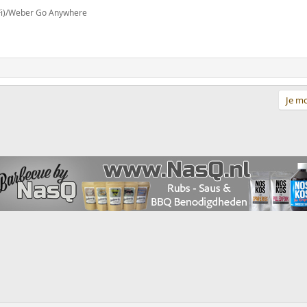
iFi)/Weber Go Anywhere
Je mo
ppeling