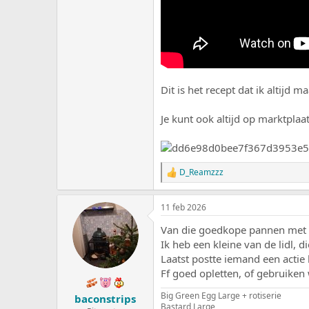
Dit is het recept dat ik altijd m
Je kunt ook altijd op marktplaat
D_Reamzzz
W
a
a
11 feb 2026
r
d
Van die goedkope pannen met em
e
r
Ik heb een kleine van de lidl, di
i
Laatst postte iemand een actie b
n
Ff goed opletten, of gebruiken
g
e
Big Green Egg Large + rotiserie
baconstrips
n
Bastard Large