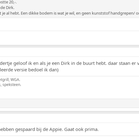
stte 20,-.
de Dirk.
t je al hebt. Een dikke bodem is wat je wil, en geen kunststof handgrepen/ 
oldertje geloof ik en als je een Dirk in de buurt hebt. daar staan e
lleerde versie bedoel ik dan)
tgrill, WGA.
s, speksteen.
hebben gespaard bij de Appie. Gaat ook prima.