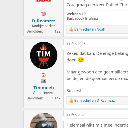
e
a
Zou graag een keer Pulled Chic
r
t
p
u
Weber
MTP
s
m
Barbecook
Brahma
D_Reamzzz
t
Kooltjesharker
a
Bamischijf
en
Noah
W
Berichten
122
r
a
t
a
e
11 feb 2026
r
r
d
Zeker, dat kan. De enige belang
e
r
doen
i
n
Maar gewoon een geëmailleerde 
g
e
beide, en de geëmailleerde ma
n
:
Timmeeh
Succes!
Gemarineerd
Berichten
1.147
Bamischijf
en
D_Reamzzz
W
a
a
11 feb 2026
r
d
Helemaal niks mis mee inderda
e