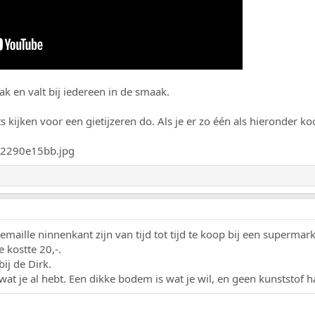
aak en valt bij iedereen in de smaak.
s kijken voor een gietijzeren do. Als je er zo één als hieronder ko
aille ninnenkant zijn van tijd tot tijd te koop bij een supermark
e kostte 20,-.
ij de Dirk.
 wat je al hebt. Een dikke bodem is wat je wil, en geen kunststof