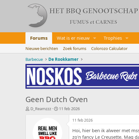
Forums
Wat is er nieuw
Trophies
Nieuwe berichten
Zoek forums
Colorozo Calculator
Barbecue
De Rookkamer
Geen Dutch Oven
O
S
D_Reamzzz
11 feb 2026
n
t
d
a
11 feb 2026
e
r
Hoi, hier ben ik alweer met ms
r
t
w
d
zo'n fancy Le Creusette. Mag 