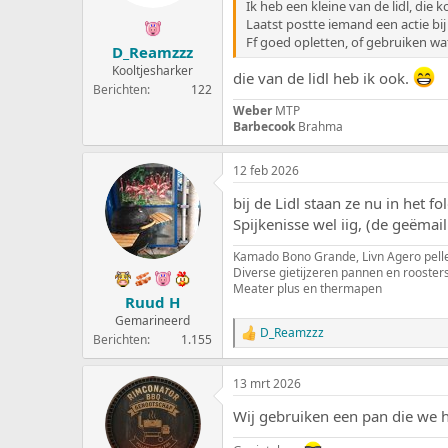
n
Ik heb een kleine van de lidl, die ko
g
Laatst postte iemand een actie bij 
e
Ff goed opletten, of gebruiken wa
D_Reamzzz
n
:
Kooltjesharker
die van de lidl heb ik ook.
Berichten
122
Weber
MTP
Barbecook
Brahma
12 feb 2026
bij de Lidl staan ze nu in het f
Spijkenisse wel iig, (de geëmai
Kamado Bono Grande, Livn Agero pelle
Diverse gietijzeren pannen en rooster
Meater plus en thermapen
Ruud H
Gemarineerd
D_Reamzzz
W
Berichten
1.155
a
a
13 mrt 2026
r
d
Wij gebruiken een pan die we 
e
r