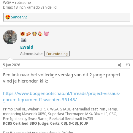
WGA + rotisserie
Dmax 13 inch kamado van de lidl
Sander72
W
a
a
r
d
e
Ewald
r
i
Administrator
Forumleiding
n
g
5 jan 2026
#3
e
n
Een link naar het volledige verslag van dit 2 jarige project
:
vind je hieronder, klik:
https://www.bbqgenootschap.nl/threads/project-vissaus-
garum-liquamen-ff-wachten.35148/
Primo Oval XL, Weber OT57, WGA, STAUB enamelled cast iron , Temp.
monitoring Maverick XR50, Superfast Thermapen MK4 Blaze LE, CSG,
Fire Ignition by SwissFlame, Beeketal fleischwolf fw735
KCBS Certified BBQ Judge. Certs: CBJ, S-CBJ, JCUP
Der Wahnsinn ist nur eine schmale Brücke.