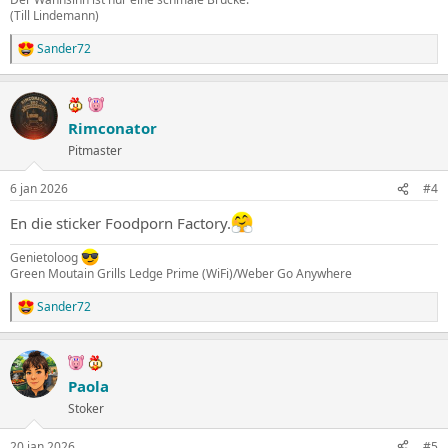
(Till Lindemann)
Sander72
W
a
a
r
d
Rimconator
e
Pitmaster
r
i
n
6 jan 2026
#4
g
e
En die sticker Foodporn Factory.
n
:
Genietoloog
Green Moutain Grills Ledge Prime (WiFi)/Weber Go Anywhere
Sander72
W
a
a
r
d
Paola
e
Stoker
r
i
n
20 jan 2026
#5