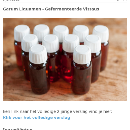
s
m
Garum Liquamen - Gefermenteerde Vissaus
t
a
r
t
e
r
Een link naar het volledige 2 jarige verslag vind je hier:
Klik voor het volledige verslag
Ingrediënten