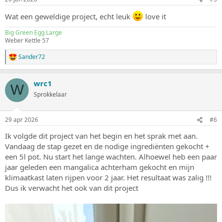
g
e
Wat een geweldige project, echt leuk
love it
n
:
Big Green Egg Large
Weber Kettle 57
Sander72
W
a
a
wrc1
r
W
d
Sprokkelaar
e
r
i
29 apr 2026
#6
n
g
Ik volgde dit project van het begin en het sprak met aan.
e
Vandaag de stap gezet en de nodige ingrediënten gekocht +
n
:
een 5l pot. Nu start het lange wachten. Alhoewel heb een paar
jaar geleden een mangalica achterham gekocht en mijn
klimaatkast laten rijpen voor 2 jaar. Het resultaat was zalig !!!
Dus ik verwacht het ook van dit project