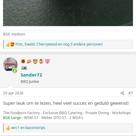
BGE medium
Frits
,
Ewald
,
Cherrywood
en nog 3 andere personen
W
a
a
r
d
e
Sander72
r
i
BBQ Junkie
n
g
29 apr 2026
#7
e
n
Super leuk om te lezen, heel veel succes en geduld gewenst!
:
The Foodporn Factory - Exclusive BBQ Catering - Private Dining - Workshops
BGE Large
- WSM-57 - Weber OTO 57 - 2 WGA's
wrc1
en
baconstrips
W
a