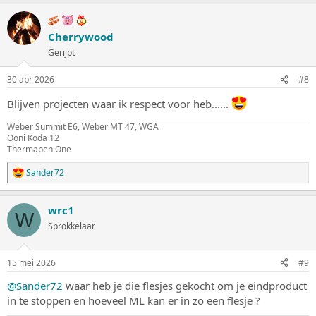
a
r
d
Cherrywood
e
Gerijpt
r
i
n
30 apr 2026
#8
g
e
Blijven projecten waar ik respect voor heb......
n
:
Weber Summit E6, Weber MT 47, WGA
Ooni Koda 12
Thermapen One
Sander72
W
a
a
wrc1
r
W
d
Sprokkelaar
e
r
i
15 mei 2026
#9
n
g
@Sander72
waar heb je die flesjes gekocht om je eindproduct
e
in te stoppen en hoeveel ML kan er in zo een flesje ?
n
: