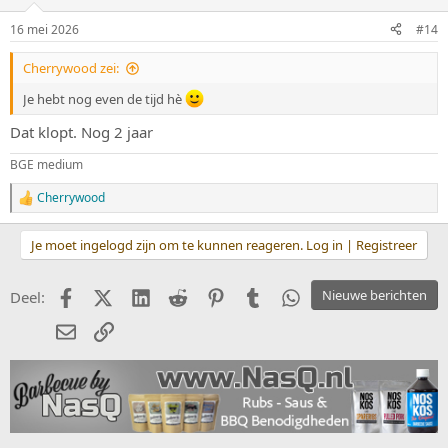
16 mei 2026
#14
Cherrywood zei:
Je hebt nog even de tijd hè
Dat klopt. Nog 2 jaar
BGE medium
Cherrywood
W
a
a
Je moet ingelogd zijn om te kunnen reageren. Log in | Registreer
r
d
e
Facebook
X (Twitter)
LinkedIn
Reddit
Pinterest
Tumblr
WhatsApp
Nieuwe berichten
Deel:
r
i
E-mail
koppeling
n
g
e
n
: