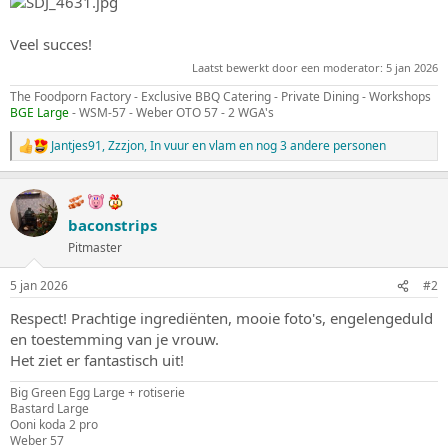
Veel succes!
Laatst bewerkt door een moderator:
5 jan 2026
The Foodporn Factory - Exclusive BBQ Catering - Private Dining - Workshops
BGE Large
- WSM-57 - Weber OTO 57 - 2 WGA's
Jantjes91
,
Zzzjon
,
In vuur en vlam
en nog 3 andere personen
W
a
a
r
d
baconstrips
e
Pitmaster
r
i
n
5 jan 2026
#2
g
e
Respect! Prachtige ingrediënten, mooie foto's, engelengeduld
n
en toestemming van je vrouw.
:
Het ziet er fantastisch uit!
Big Green Egg Large + rotiserie
Bastard Large
Ooni koda 2 pro
Weber 57