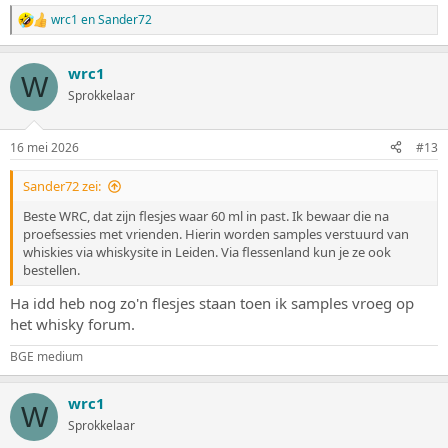
wrc1
en
Sander72
W
a
a
wrc1
r
W
d
Sprokkelaar
e
r
i
16 mei 2026
#13
n
g
Sander72 zei:
e
n
Beste WRC, dat zijn flesjes waar 60 ml in past. Ik bewaar die na
:
proefsessies met vrienden. Hierin worden samples verstuurd van
whiskies via whiskysite in Leiden. Via flessenland kun je ze ook
bestellen.
Ha idd heb nog zo'n flesjes staan toen ik samples vroeg op
het whisky forum.
BGE medium
wrc1
W
Sprokkelaar