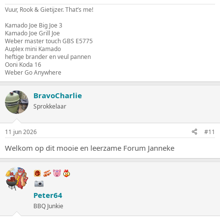
Vuur, Rook & Gietijzer. That’s me!
Kamado Joe Big Joe 3
Kamado Joe Grill Joe
Weber master touch GBS E5775
Auplex mini Kamado
heftige brander en veul pannen
Ooni Koda 16
Weber Go Anywhere
BravoCharlie
Sprokkelaar
11 jun 2026
#11
Welkom op dit mooie en leerzame Forum Janneke
Peter64
BBQ Junkie