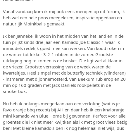
s
m
t
Vanaf vandaag kom ik mij ook eens mengen op dit forum, ik
a
heb wel een hele poos meegelezen, inspiratie opgedaan en
r
natuurlijk Moinkballs gemaakt.
t
e
r
Ik ben Janneke, ik woon in het midden van het land en in de
tuin prijkt sinds drie jaar een Kamado Joe Classic 1 waar ik
inmiddels redelijk goed mee kan werken. Van koud roken in
de winter tot lekker 3-2-1 ribben in de zomer. Grootste
uitdaging nog te komen is de brisket. Die ligt wel al klaar in
de vriezer. Grootste verrassing van de week waren de
kwarteltjes. Heel simpel met de butterfly techniek (vlinderen)
- insmeren met dijonnemosterd, van Beekum rub erop en 20
min op 160 graden met Jack Daniels rookpellets in de
smokerbox.
Nu heb ik onlangs meegedaan aan een verloting (wat is je
favo oranje bbq recept) bij AH en daar heb ik een knaloranje
mini kamado van Blue Home bij gewonnen. Perfect voor alle
groentes die ik niet meer kwijtkan als ik met groot vlees bezig
ben! Met kleine kamado's ben ik nog helemaal niet wijs, dus