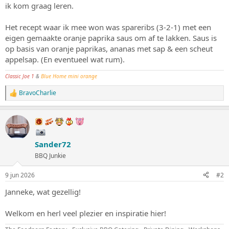
ik kom graag leren.
Het recept waar ik mee won was spareribs (3-2-1) met een
eigen gemaakte oranje paprika saus om af te lakken. Saus is
op basis van oranje paprikas, ananas met sap & een scheut
appelsap. (En eventueel wat rum).
Classic Joe 1
&
Blue Home mini orange
BravoCharlie
W
a
a
r
d
e
Sander72
r
i
BBQ Junkie
n
g
9 jun 2026
#2
e
n
Janneke, wat gezellig!
:
Welkom en herl veel plezier en inspiratie hier!