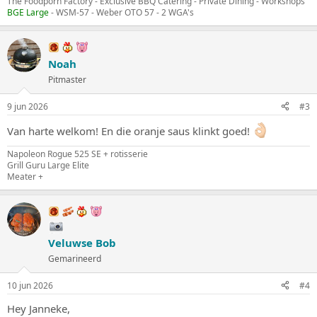
The Foodporn Factory - Exclusive BBQ Catering - Private Dining - Workshops
BGE Large
- WSM-57 - Weber OTO 57 - 2 WGA's
Noah
Pitmaster
9 jun 2026
#3
Van harte welkom! En die oranje saus klinkt goed!
Napoleon Rogue 525 SE + rotisserie
Grill Guru Large Elite
Meater +
Veluwse Bob
Gemarineerd
10 jun 2026
#4
Hey Janneke,