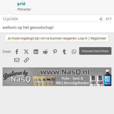
prld
Pitmaster
12 jul 2026
#17
welkom op het genootschap!
Je moet ingelogd zijn om te kunnen reageren. Log in | Registreer
Facebook
X (Twitter)
LinkedIn
Reddit
Pinterest
Tumblr
WhatsApp
Nieuwe berichten
Deel:
E-mail
koppeling