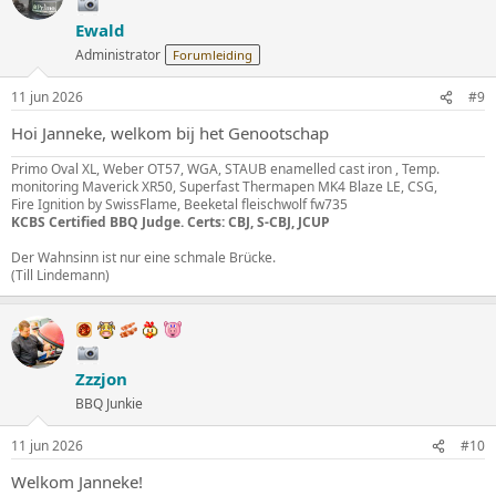
Ewald
Administrator
Forumleiding
11 jun 2026
#9
Hoi Janneke, welkom bij het Genootschap
Primo Oval XL, Weber OT57, WGA, STAUB enamelled cast iron , Temp.
monitoring Maverick XR50, Superfast Thermapen MK4 Blaze LE, CSG,
Fire Ignition by SwissFlame, Beeketal fleischwolf fw735
KCBS Certified BBQ Judge. Certs: CBJ, S-CBJ, JCUP
Der Wahnsinn ist nur eine schmale Brücke.
(Till Lindemann)
Zzzjon
BBQ Junkie
11 jun 2026
#10
Welkom Janneke!