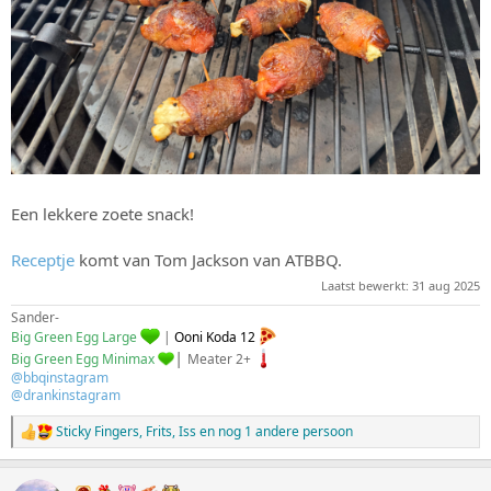
Een lekkere zoete snack!
Receptje
komt van Tom Jackson van ATBBQ.
Laatst bewerkt:
31 aug 2025
Sander-
Big Green Egg Large
|
Ooni Koda 12
|
Big Green Egg Minimax
Meater 2+
@bbqinstagram
@drankinstagram
Sticky Fingers
,
Frits
,
Iss
en nog 1 andere persoon
W
a
a