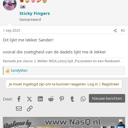
r
d
e
Sticky Fingers
r
i
Gemarineerd
n
g
1 sep 2025
#2
e
n
Dit lijkt me lekker Sander!
:
vooral die zoetigheid van de dadels lijkt me ik lekker
Kamado Joe classic 2 ,Weber WGA,Letzq Spit ,Pizzasteen en een Rookoven
SandyMan
W
a
a
Je moet ingelogd zijn om te kunnen reageren. Log in | Registreer
r
d
e
Facebook
X (Twitter)
LinkedIn
Reddit
Pinterest
Tumblr
WhatsApp
Nieuwe berichten
Deel:
r
i
E-mail
koppeling
n
g
e
n
: