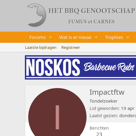
Forums
Wat is er nieuw
Trophies
Laatste bijdragen
Registreer
Impactftw
I
Tondelzoeker
Lid geworden
19 apr
Laatst gezien
donder
Berichten
23