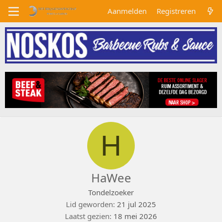
Aanmelden
Registreren
H
HaWee
Tondelzoeker
Lid geworden
21 jul 2025
Laatst gezien
18 mei 2026