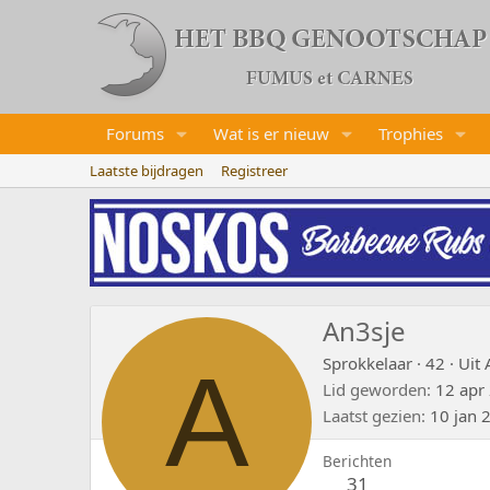
Forums
Wat is er nieuw
Trophies
Laatste bijdragen
Registreer
An3sje
A
Sprokkelaar
·
42
·
Uit
Lid geworden
12 apr
Laatst gezien
10 jan 
Berichten
31